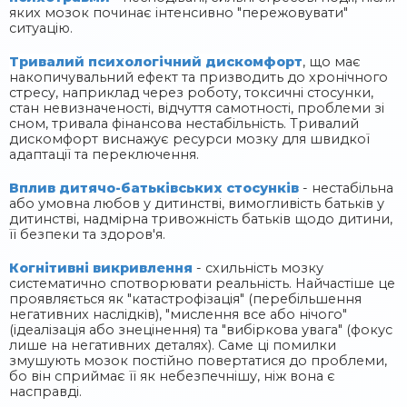
яких мозок починає інтенсивно "пережовувати"
ситуацію.
Тривалий психологічний дискомфорт
, що має
накопичувальний ефект та призводить до хронічного
стресу, наприклад через роботу, токсичні стосунки,
стан невизначеності, відчуття самотності, проблеми зі
сном, тривала фінансова нестабільність. Тривалий
дискомфорт виснажує ресурси мозку для швидкої
адаптації та переключення.
Вплив дитячо-батьківських стосунків
- нестабільна
або умовна любов у дитинстві, вимогливість батьків у
дитинстві, надмірна тривожність батьків щодо дитини,
її безпеки та здоров'я.
Когнітивні викривлення
- схильність мозку
систематично спотворювати реальність. Найчастіше це
проявляється як "катастрофізація" (перебільшення
негативних наслідків), "мислення все або нічого"
(ідеалізація або знецінення) та "вибіркова увага" (фокус
лише на негативних деталях). Саме ці помилки
змушують мозок постійно повертатися до проблеми,
бо він сприймає її як небезпечнішу, ніж вона є
насправді.