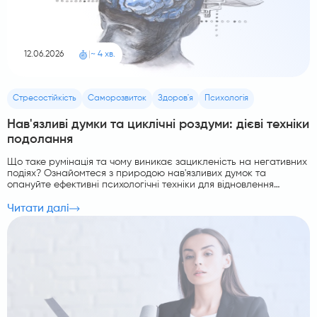
12.06.2026
|
~ 4 хв.
Стресостійкість
Саморозвиток
Здоров'я
Психологія
Нав'язливі думки та циклічні роздуми: дієві техніки
подолання
Що таке румінація та чому виникає зацикленість на негативних
подіях? Ознайомтеся з природою нав'язливих думок та
опануйте ефективні психологічні техніки для відновлення
ментальної рівноваги.
Читати далі