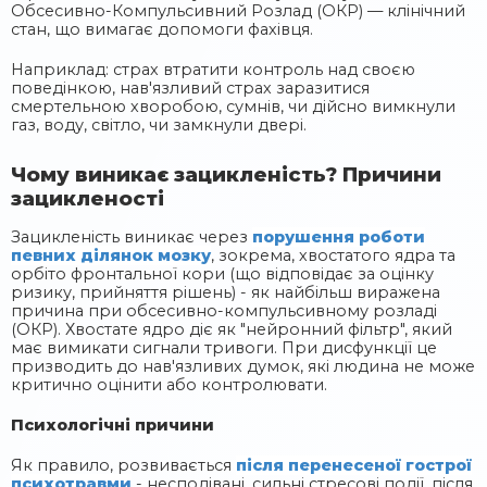
Обсесивно-Компульсивний Розлад (ОКР) — клінічний
стан, що вимагає допомоги фахівця.
Наприклад: страх втратити контроль над своєю
поведінкою, нав'язливий страх заразитися
смертельною хворобою, сумнів, чи дійсно вимкнули
газ, воду, світло, чи замкнули двері.
Чому виникає зацикленість? Причини
зацикленості
Зацикленість виникає через
порушення роботи
певних ділянок мозку
, зокрема, хвостатого ядра та
орбіто фронтальної кори (що відповідає за оцінку
ризику, прийняття рішень) - як найбільш виражена
причина при обсесивно-компульсивному розладі
(ОКР). Хвостате ядро діє як "нейронний фільтр", який
має вимикати сигнали тривоги. При дисфункції це
призводить до нав'язливих думок, які людина не може
критично оцінити або контролювати.
Психологічні причини
Як правило, розвивається
після перенесеної гострої
психотравми
- несподівані, сильні стресові події, після