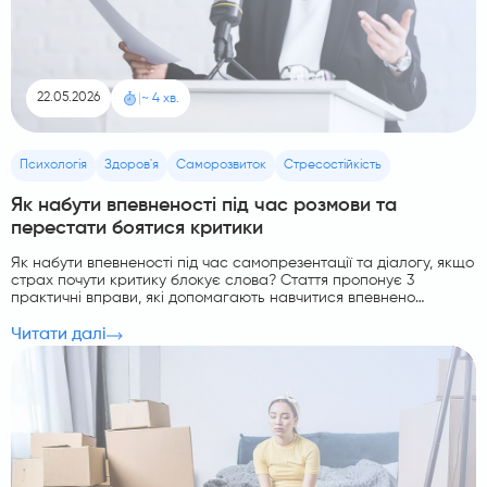
22.05.2026
|
~ 4 хв.
Психологія
Здоров'я
Саморозвиток
Стресостійкість
Як набути впевненості під час розмови та
перестати боятися критики
Як набути впевненості під час самопрезентації та діалогу, якщо
страх почути критику блокує слова? Стаття пропонує 3
практичні вправи, які допомагають навчитися впевнено
спілкуватися за будь-яких умов.
Читати далі