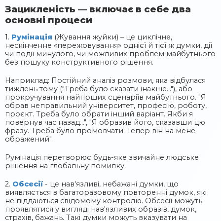
Зацикленість — включає в себе два
основні процеси
1.
Румінація
(Жування жуйки) – це циклічне,
нескінченне «пережовування» однієї й тієї ж думки, дії
чи події минулого, чи можливих проблем майбутнього
без пошуку конструктивного рішення.
Наприклад: Постійний аналіз розмови, яка відбулася
тиждень тому ("Треба було сказати інакше..."), або
прокручування найгірших сценаріїв майбутнього. "Я
обрав неправильний університет, професію, роботу,
проєкт. Треба було обрати інший варіант. Якби я
повернув час назад...", "Я образив його, сказавши цю
фразу. Треба було промовчати. Тепер він на мене
ображений".
Румінація перетворює будь-яке звичайне людське
рішення на глобальну помилку.
2.
Обсесії
- це нав'язливі, небажані думки, що
виявляється в багаторазовому повторенні думок, які
не піддаються свідомому контролю. Обсесії можуть
проявлятися у вигляді нав'язливих образів, думок,
страхів, бажань. Такі думки можуть вказувати на