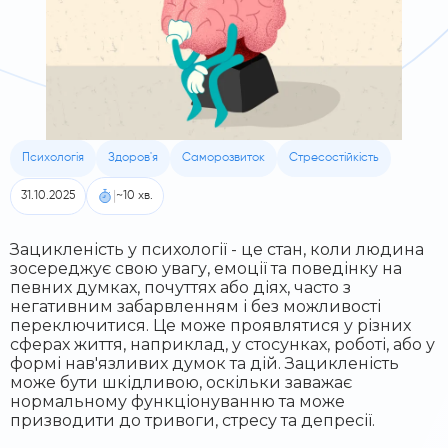
Психологія
Здоров'я
Саморозвиток
Стресостійкість
|
31.10.2025
~10 хв.
Зацикленість у психології - це стан, коли людина
зосереджує свою увагу, емоції та поведінку на
певних думках, почуттях або діях, часто з
негативним забарвленням і без можливості
переключитися. Це може проявлятися у різних
сферах життя, наприклад, у стосунках, роботі, або у
формі нав'язливих думок та дій. Зацикленість
може бути шкідливою, оскільки заважає
нормальному функціонуванню та може
призводити до тривоги, стресу та депресії.