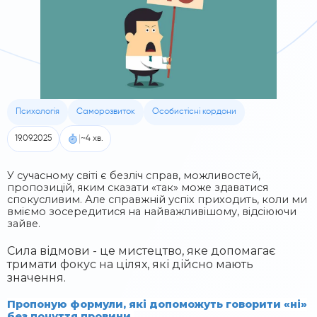
Психологія
Саморозвиток
Особистісні кордони
|
19.09.2025
~4 хв.
У сучасному світі є безліч справ, можливостей,
пропозицій, яким сказати «так» може здаватися
спокусливим. Але справжній успіх приходить, коли ми
вміємо зосередитися на найважливішому, відсіюючи
зайве.
Сила відмови - це мистецтво, яке допомагає
тримати фокус на цілях, які дійсно мають
значення.
Пропоную формули, які допоможуть говорити «ні»
без почуття провини.