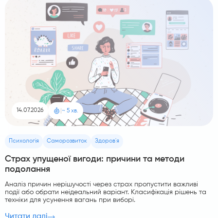
14.07.2026
|
~ 5 хв.
Психологія
Саморозвиток
Здоров'я
Страх упущеної вигоди: причини та методи
подолання
Аналіз причин нерішучості через страх пропустити важливі
події або обрати неідеальний варіант. Класифікація рішень та
техніки для усунення вагань при виборі.
Читати далі