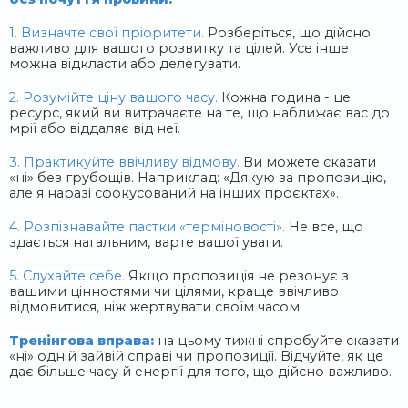
1. Визначте свої пріоритети.
Розберіться, що дійсно
важливо для вашого розвитку та цілей. Усе інше
можна відкласти або делегувати.
2. Розумійте ціну вашого часу.
Кожна година - це
ресурс, який ви витрачаєте на те, що наближає вас до
мрії або віддаляє від неї.
3. Практикуйте ввічливу відмову.
Ви можете сказати
«ні» без грубощів. Наприклад: «Дякую за пропозицію,
але я наразі сфокусований на інших проєктах».
4. Розпізнавайте пастки «терміновості».
Не все, що
здається нагальним, варте вашої уваги.
5. Слухайте себе.
Якщо пропозиція не резонує з
вашими цінностями чи цілями, краще ввічливо
відмовитися, ніж жертвувати своїм часом.
Тренінгова вправа:
на цьому тижні спробуйте сказати
«ні» одній зайвій справі чи пропозиції. Відчуйте, як це
дає більше часу й енергії для того, що дійсно важливо.