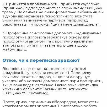
2. Прийняття відповідальності - прийняття каузальної
(причинної) відповідальності за спричинену емоційну
травму. Це означає не лише формальне вибачення, а й
відмову від механізмів психологічного захисту та
уникнення звинувачень партнера (наприклад,
раціоналізації чи проєкції: "це ти мене довів/довела").
3. Професійна психологічна допомога - індивідуальна
психологічна допомога забезпечує основу для
психологічної автономії та є критично важливим
етапом для прийняття зважених рішень щодо
майбутнього.
Отже, чи є переписка зрадою?
Відповідь на це питання, криється не у формі
комунікації, а у намірі та секретності. Переписку
можливо вважати зрадою, якщо вона порушує
укладені або негласні домовленості пари про вірність,
якщо вона ведеться таємно, і якщо вона містить два
критичних елементи: Таємницю та Інтимність
(Емоційну та Сексуальну).
Проте, криза, спричинена кіберзрадою, може стати
каталізатором для зростання. Психологічна робота