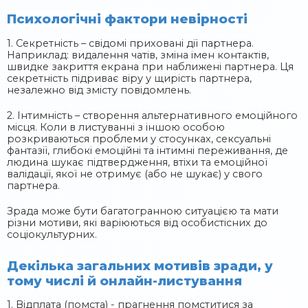
Психологічні фактори невірності
1. Секретність – свідомі приховані дії партнера.
Наприклад: видалення чатів, зміна імен контактів,
швидке закриття екрана при наближені партнера. Ця
секретність підриває віру у щирість партнера,
незалежно від змісту повідомлень.
2. Інтимність – створення альтернативного емоційного
місця. Коли в листуванні з іншою особою
розкриваються проблеми у стосунках, сексуальні
фантазії, глибокі емоційні та інтимні переживання, де
людина шукає підтвердження, втіхи та емоційної
валідації, якої не отримує (або не шукає) у свого
партнера.
Зрада може бути багатогранною ситуацією та мати
різни мотиви, які варіюються від особистісних до
соціокультурних.
Декілька загальних мотивів зради, у
тому числі й онлайн-листування
1. Відплата (помста) - прагнення помститися за