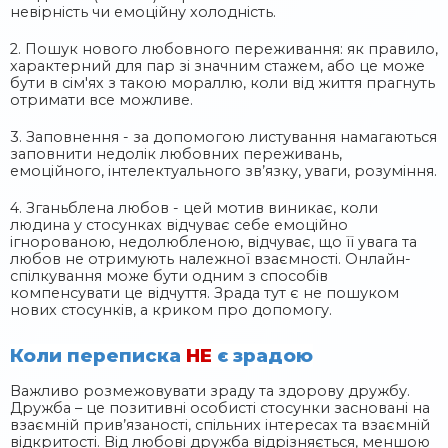
невірність чи емоційну холодність.
2. Пошук нового любовного переживання: як правило,
характерний для пар зі значним стажем, або це може
бути в сім'ях з такою мораллю, коли від життя прагнуть
отримати все можливе.
3. Заповнення - за допомогою листування намагаються
заповнити недолік любовних переживань,
емоційного, інтелектуального зв’язку, уваги, розуміння.
4. Зганьблена любов - цей мотив виникає, коли
людина у стосунках відчуває себе емоційно
ігнорованою, недолюбленою, відчуває, що її увага та
любов не отримують належної взаємності. Онлайн-
спілкування може бути одним з способів
компенсувати це відчуття. Зрада тут є не пошуком
нових стосунків, а криком про допомогу.
Коли переписка
НЕ
є зрадою
Важливо розмежовувати зраду та здорову дружбу.
Дружба – це позитивні особисті стосунки засновані на
взаємній прив’язаності, спільних інтересах та взаємній
відкритості. Від любові дружба відрізняється, меншою