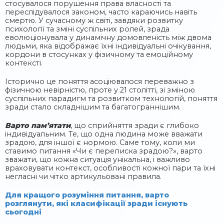
стосувалося порушення права власності та
переслідувалося законом, часто караючись навіть
смертю. У сучасному ж світі, завдяки розвитку
психології та зміні суспільних ролей, зрада
еволюціонувала у динамічну домовленість між двома
людьми, яка відображає їхні індивідуальні очікування,
кордони в стосунках у фізичному та емоційному
контексті.
Історично це поняття асоціювалося переважно з
фізичною невірністю, проте у 21 столітті, зі зміною
суспільних парадигм та розвитком технологій, поняття
зради стало складнішим та багатограннішим.
Варто пам’ятати
, що сприйняття зради є глибоко
індивідуальним. Те, що одна людина може вважати
зрадою, для іншої є нормою. Саме тому, коли ми
ставимо питання «Чи є переписка зрадою?», варто
зважати, що кожна ситуація унікальна, і важливо
враховувати контекст, особливості кожної пари та їхні
негласні чи чітко артикульовані правила.
Для кращого розуміння питання, варто
розглянути, які класифікації зради існують
сьогодні