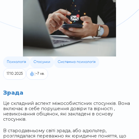
Психологія
Стосунки
Системна психологія
|
17.10.2025
~7 хв.
Зрада
Це складний аспект міжособистісних стосунків. Вона
включає в себе порушення довіри та вірності ,
невиконання обіцянок, які закладені в основу
стосунків.
В стародавньому світі зрада, або адюльтер,
розглядалася переважно як юридичне поняття, що