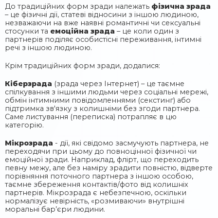
До традиційних форм зради належать
фізична зрада
– це фізичні дії, статеві відносини з іншою людиною,
незважаючи на вже наявні романтичні чи сексуальні
стосунки та
емоційна зрада
– це коли один з
партнерів поділяє особистісні переживання, інтимні
речі з іншою людиною.
Крім традиційних форм зради, додалися:
Кіберзрада
(зрада через Інтернет) – це таємне
спілкування з іншими людьми через соціальні мережі,
обмін інтимними повідомленнями (секстинг) або
підтримка зв'язку з колишніми без згоди партнера.
Саме листування (переписка) потрапляє в цю
категорію.
Мікрозрада
- дії, які свідомо засмучують партнера, не
переходячи при цьому до повноцінної фізичної чи
емоційної зради. Наприклад, флірт, що переходить
певну межу, але без наміру зрадити повністю, відверте
порівняння поточного партнера з іншою особою,
таємне збереження контактів/фото від колишніх
партнерів. Мікрозрада є небезпечною, оскільки
нормалізує невірність, «розмиваючи» внутрішні
моральні бар’єри людини.