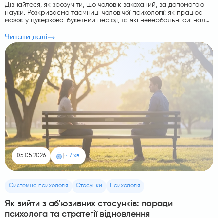
Дізнайтеся, як зрозуміти, що чоловік закоханий, за допомогою
науки. Розкриваємо таємниці чоловічої психології: як працює
мозок у цукерково-букетний період та які невербальні сигнали
видають зацікавленість.
Читати далі
05.05.2026
|
~ 7 хв.
Системна психологія
Стосунки
Психологія
Як вийти з аб’юзивних стосунків: поради
психолога та стратегії відновлення