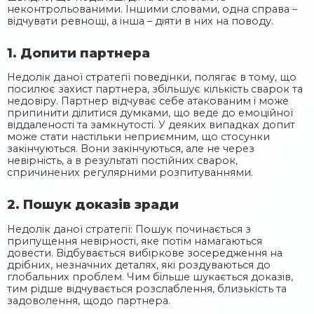
неконтрольованими. Іншими словами, одна справа –
відчувати ревнощі, а інша – діяти в них на поводу.
1. Допити партнера
Недолік даної стратегії поведінки, полягає в тому, що
посилює захист партнера, збільшує кількість сварок та
недовіру. Партнер відчуває себе атакованим і може
припинити ділитися думками, що веде до емоційної
віддаленості та замкнутості. У деяких випадках допит
може стати настільки неприємним, що стосунки
закінчуються. Вони закінчуються, але не через
невірність, а в результаті постійних сварок,
спричинених регулярними розпитуваннями.
2. Пошук доказів зради
Недолік даної стратегії: Пошук починається з
припущення невірності, яке потім намагаються
довести. Відбувається вибіркове зосередження на
дрібних, незначних деталях, які роздуваються до
глобальних проблем. Чим більше шукається доказів,
тим рідше відчувається розслаблення, близькість та
задоволення, щодо партнера.