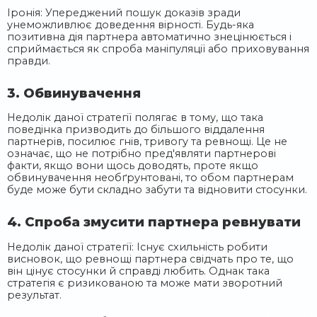
Іронія: Упереджений пошук доказів зради
унеможливлює доведення вірності. Будь-яка
позитивна дія партнера автоматично знецінюється і
сприймається як спроба маніпуляції або приховування
правди.
3. Обвинувачення
Недолік даної стратегії полягає в тому, що така
поведінка призводить до більшого віддалення
партнерів, посилює гнів, тривогу та ревнощі. Це не
означає, що не потрібно пред'являти партнерові
факти, якщо вони щось доводять, проте якщо
обвинувачення необґрунтовані, то обом партнерам
буде може бути складно забути та відновити стосунки.
4. Спроба змусити партнера ревнувати
Недолік даної стратегії: Існує схильність робити
висновок, що ревнощі партнера свідчать про те, що
він цінує стосунки й справді любить. Однак така
стратегія є ризикованою та може мати зворотний
результат.