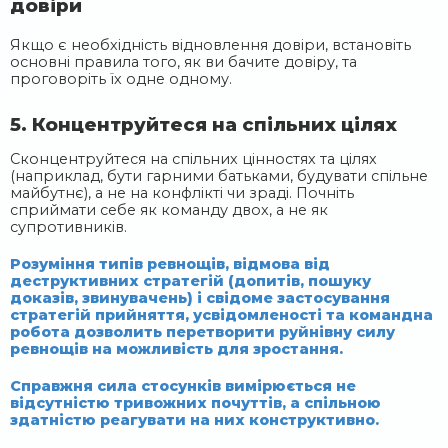
довіри
Якщо є необхідність відновлення довіри, встановіть
основні правила того, як ви бачите довіру, та
проговоріть їх одне одному.
5. Концентруйтеся на спільних цілях
Сконцентруйтеся на спільних цінностях та цілях
(наприклад, бути гарними батьками, будувати спільне
майбутнє), а не на конфлікті чи зраді. Почніть
сприймати себе як команду двох, а не як
супротивників.
Розуміння типів ревнощів, відмова від
деструктивних стратегій (допитів, пошуку
доказів, звинувачень) і свідоме застосування
стратегій прийняття, усвідомленості та командна
робота дозволить перетворити руйнівну силу
ревнощів на можливість для зростання.
Справжня сила стосунків вимірюється не
відсутністю тривожних почуттів, а спільною
здатністю реагувати на них конструктивно.