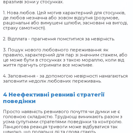
вразливі зони у стосунках.
1. Нова любов. Цей мотив характерний для стосунків,
де любов незначна або зовсім відсутня (розумове,
раціональні або вимушені шлюби, засновані на вигоді,
страху самотності).
2. Відплата - прагнення помститися за невірність.
3. Пошук нового любовного переживання: як
правило, характерний для пар зі значним стажем, або
це може бути в стосунках з такою мораллю, коли від
життя прагнуть отримати все можливе.
4. Заповнення - за допомогою невірності намагаються
заповнити недолік любовних переживань.
4 Неефективні ревниві стратегії
поведінки
Просто наявність ревнивого почуття чи думки не є
головною складністю. Труднощі виникають разом з
усіма супутніми стратегіями поведінки та контролю.
Ланцюгова реакція тривоги може відбуватися так
швидко, що подальші дії та слова стають