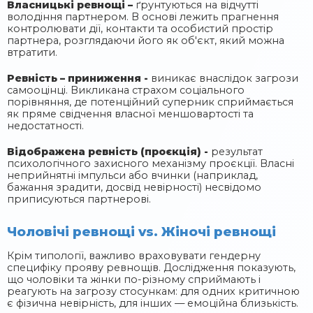
Власницькі ревнощі
–
ґрунтуються на відчутті
володіння партнером. В основі лежить прагнення
контролювати дії, контакти та особистий простір
партнера, розглядаючи його як об'єкт, який можна
втратити.
Ревність – приниження -
виникає внаслідок загрози
самооцінці. Викликана страхом соціального
порівняння, де потенційний суперник сприймається
як пряме свідчення власної меншовартості та
недостатності.
Відображена ревність (проєкція) -
результат
психологічного захисного механізму проєкції. Власні
неприйнятні імпульси або вчинки (наприклад,
бажання зрадити, досвід невірності) несвідомо
приписуються партнерові.
Чоловічі ревнощі vs. Жіночі ревнощі
Крім типології, важливо враховувати гендерну
специфіку прояву ревнощів. Дослідження показують,
що чоловіки та жінки по-різному сприймають і
реагують на загрозу стосункам: для одних критичною
є фізична невірність, для інших — емоційна близькість.