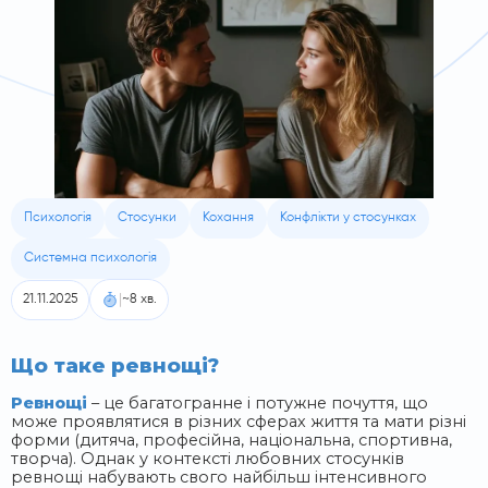
Психологія
Стосунки
Кохання
Конфлікти у стосунках
Системна психологія
|
21.11.2025
~8 хв.
Що таке ревнощі?
Ревнощі
– це багатогранне і потужне почуття, що
може проявлятися в різних сферах життя та мати різні
форми (дитяча, професійна, національна, спортивна,
творча). Однак у контексті любовних стосунків
ревнощі набувають свого найбільш інтенсивного