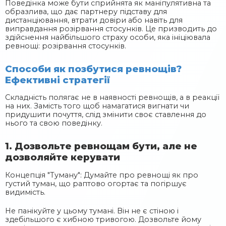
Поведінка може бути сприйнята як маніпулятивна та
образлива, що дає партнеру підставу для
дистанціювання, втрати довіри або навіть для
виправдання розірвання стосунків. Це призводить до
здійснення найбільшого страху особи, яка ініціювала
ревнощі: розірвання стосунків.
Способи як позбутися ревнощів?
Ефективні стратегії
Складність полягає не в наявності ревнощів, а в реакції
на них. Замість того щоб намагатися вигнати чи
придушити почуття, слід змінити своє ставлення до
нього та свою поведінку.
1. Дозвольте ревнощам бути, але не
дозволяйте керувати
Концепція "Туману": Думайте про ревнощі як про
густий туман, що раптово огортає та погіршує
видимість.
Не панікуйте у цьому тумані. Він не є стіною і
здебільшого є хибною тривогою. Дозвольте йому