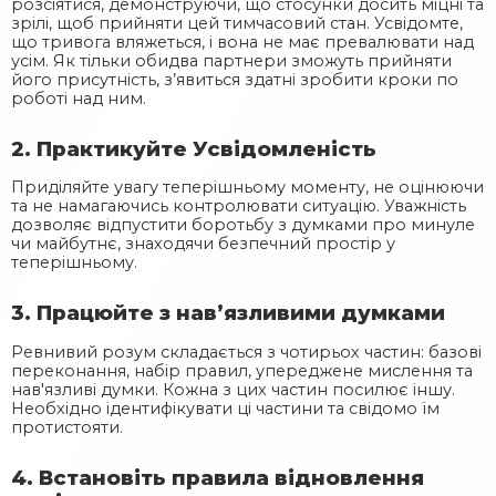
розсіятися, демонструючи, що стосунки досить міцні та
зрілі, щоб прийняти цей тимчасовий стан. Усвідомте,
що тривога вляжеться, і вона не має превалювати над
усім. Як тільки обидва партнери зможуть прийняти
його присутність, з’явиться здатні зробити кроки по
роботі над ним.
2. Практикуйте Усвідомленість
Приділяйте увагу теперішньому моменту, не оцінюючи
та не намагаючись контролювати ситуацію. Уважність
дозволяє відпустити боротьбу з думками про минуле
чи майбутнє, знаходячи безпечний простір у
теперішньому.
3. Працюйте з нав’язливими думками
Ревнивий розум складається з чотирьох частин: базові
переконання, набір правил, упереджене мислення та
нав'язливі думки. Кожна з цих частин посилює іншу.
Необхідно ідентифікувати ці частини та свідомо їм
протистояти.
4. Встановіть правила відновлення