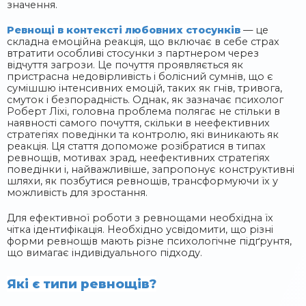
значення.
Ревнощі в контексті любовних стосунків
— це
складна емоційна реакція, що включає в себе страх
втратити особливі стосунки з партнером через
відчуття загрози. Це почуття проявляється як
пристрасна недовірливість і болісний сумнів, що є
сумішшю інтенсивних емоцій, таких як гнів, тривога,
смуток і безпорадність. Однак, як зазначає психолог
Роберт Ліхі, головна проблема полягає не стільки в
наявності самого почуття, скільки в неефективних
стратегіях поведінки та контролю, які виникають як
реакція. Ця стаття допоможе розібратися в типах
ревнощів, мотивах зрад, неефективних стратегіях
поведінки і, найважливіше, запропонує конструктивні
шляхи, як позбутися ревнощів, трансформуючи їх у
можливість для зростання.
Для ефективної роботи з ревнощами необхідна їх
чітка ідентифікація. Необхідно усвідомити, що різні
форми ревнощів мають різне психологічне підґрунтя,
що вимагає індивідуального підходу.
Які є типи ревнощів?